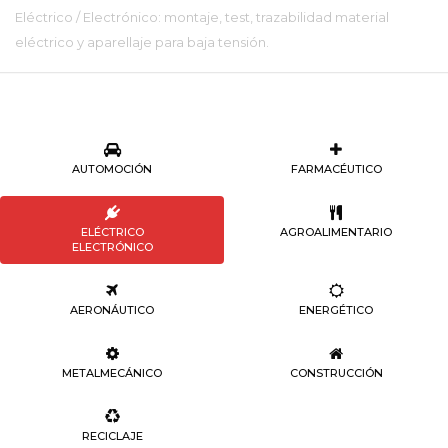
Eléctrico / Electrónico: montaje, test, trazabilidad material
eléctrico y aparellaje para baja tensión.
AUTOMOCIÓN
FARMACÉUTICO
ELÉCTRICO
AGROALIMENTARIO
ELECTRÓNICO
AERONÁUTICO
ENERGÉTICO
METALMECÁNICO
CONSTRUCCIÓN
RECICLAJE